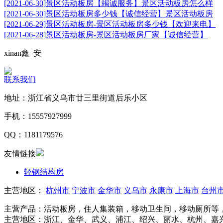
[2021-06-30]
景区活动板房【竭诚服务】景区活动板房怎么样
[2021-06-30]
景区活动板房多少钱【诚信经营】景区活动板房
[2021-06-29]
景区活动板房-景区活动板房多少钱【欢迎来电】
[2021-06-28]
景区活动板房-景区活动板房厂家【诚信经营】
xinan
鑫 安
联系我们
地址：浙江省义乌市廿三里街道后乐小区
手机：15557927999
QQ：1181179576
友情链接
轻钢结构房
主营地区：
杭州市
宁波市
金华市
义乌市
永康市
上海市
台州
主营产品：活动板房，住人集装箱，移动卫生间，移动厕所等
主营地区：浙江、金华、武义、浦江、绍兴、丽水、杭州、嘉