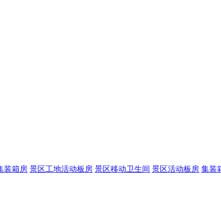
集装箱房
景区工地活动板房
景区移动卫生间
景区活动板房
集装