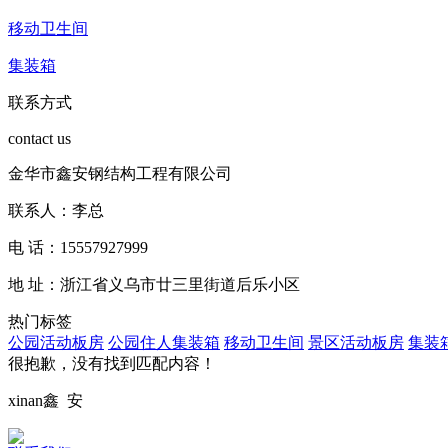
移动卫生间
集装箱
联系方式
contact us
金华市鑫安钢结构工程有限公司
联系人：李总
电 话：15557927999
地 址：浙江省义乌市廿三里街道后乐小区
热门标签
公园活动板房
公园住人集装箱
移动卫生间
景区活动板房
集装
很抱歉，没有找到匹配内容！
xinan
鑫 安