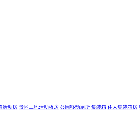
箱活动房
景区工地活动板房
公园移动厕所
集装箱
住人集装箱房